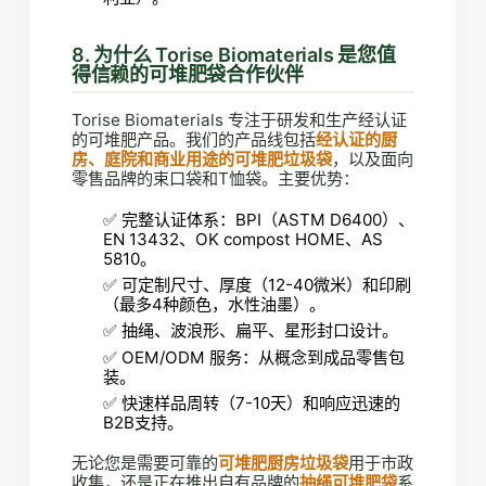
8. 为什么 Torise Biomaterials 是您值
得信赖的可堆肥袋合作伙伴
Torise Biomaterials 专注于研发和生产经认证
的可堆肥产品。我们的产品线包括
经认证的厨
房、庭院和商业用途的可堆肥垃圾袋
，以及面向
零售品牌的束口袋和T恤袋。主要优势：
✅ 完整认证体系：BPI（ASTM D6400）、
EN 13432、OK compost HOME、AS
5810。
✅ 可定制尺寸、厚度（12-40微米）和印刷
（最多4种颜色，水性油墨）。
✅ 抽绳、波浪形、扁平、星形封口设计。
✅ OEM/ODM 服务：从概念到成品零售包
装。
✅ 快速样品周转（7-10天）和响应迅速的
B2B支持。
无论您是需要可靠的
可堆肥厨房垃圾袋
用于市政
收集，还是正在推出自有品牌的
抽绳可堆肥袋
系