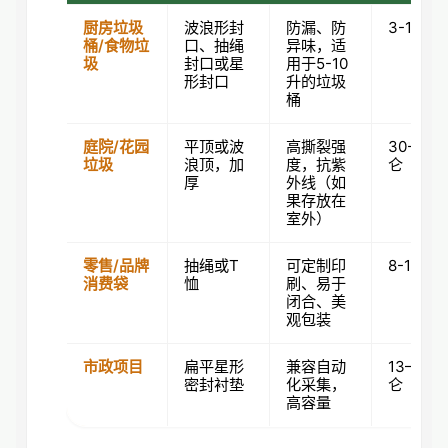
厨房垃圾
波浪形封
防漏、防
3-13加
桶/食物垃
口、抽绳
异味，适
圾
封口或星
用于5-10
形封口
升的垃圾
桶
庭院/花园
平顶或波
高撕裂强
30-60加
垃圾
浪顶，加
度，抗紫
仑
厚
外线（如
果存放在
室外）
零售/品牌
抽绳或T
可定制印
8-13加
消费袋
恤
刷、易于
闭合、美
观包装
市政项目
扁平星形
兼容自动
13–96 
密封衬垫
化采集，
仑
高容量