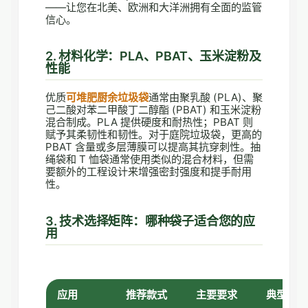
——让您在北美、欧洲和大洋洲拥有全面的监管
信心。
2. 材料化学：PLA、PBAT、玉米淀粉及
性能
优质
可堆肥厨余垃圾袋
通常由聚乳酸 (PLA)、聚
己二酸对苯二甲酸丁二醇酯 (PBAT) 和玉米淀粉
混合制成。PLA 提供硬度和耐热性；PBAT 则
赋予其柔韧性和韧性。对于庭院垃圾袋，更高的
PBAT 含量或多层薄膜可以提高其抗穿刺性。抽
绳袋和 T 恤袋通常使用类似的混合材料，但需
要额外的工程设计来增强密封强度和提手耐用
性。
3. 技术选择矩阵：哪种袋子适合您的应
用
应用
推荐款式
主要要求
典型容量