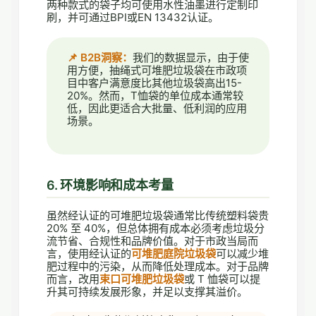
两种款式的袋子均可使用水性油墨进行定制印
刷，并可通过BPI或EN 13432认证。
📌 B2B洞察：
我们的数据显示，由于使
用方便，抽绳式可堆肥垃圾袋在市政项
目中客户满意度比其他垃圾袋高出15-
20%。然而，T恤袋的单位成本通常较
低，因此更适合大批量、低利润的应用
场景。
6. 环境影响和成本考量
虽然经认证的可堆肥垃圾袋通常比传统塑料袋贵
20% 至 40%，但总体拥有成本必须考虑垃圾分
流节省、合规性和品牌价值。对于市政当局而
言，使用经认证的
可堆肥庭院垃圾袋
可以减少堆
肥过程中的污染，从而降低处理成本。对于品牌
而言，改用
束口可堆肥垃圾袋
或 T 恤袋可以提
升其可持续发展形象，并足以支撑其溢价。