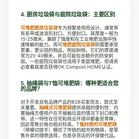
4. 厨房垃圾袋与庭院垃圾袋：主要区别
可堆肥厨房垃圾袋
专为频繁使用而设计，通常带
有系带或波浪形封口，方便封口。其厚度一般为
15-25微米，兼顾了强度和在工业堆肥设施中快
速降解的能力。而可
堆肥庭院垃圾袋
则需要承受
更重、更尖锐的物品，例如树枝。它们的厚度通
常为25-40微米，并且可能包含额外的防穿刺
层。一些庭院垃圾袋也适用于家庭堆肥，但请务
必查看其是否获得OK Compost HOME认证。
5. 抽绳袋与T恤可堆肥袋：哪种更适合您
的品牌？
对于开发自有品牌产品的B2B买家而言，款式至
关重要。
抽绳式可堆肥袋
提供卓越的便利性：内
置抽绳方便用户在不接触垃圾的情况下封口和携
带。这一特性在住宅和商业环境中都备受青睐，
因此零售价格也相对较高。T
恤材质的可堆肥袋
（带模切提手）模仿了传统的超市购物袋，是零
售外卖的理想选择，也是杂货店的环保替代品。