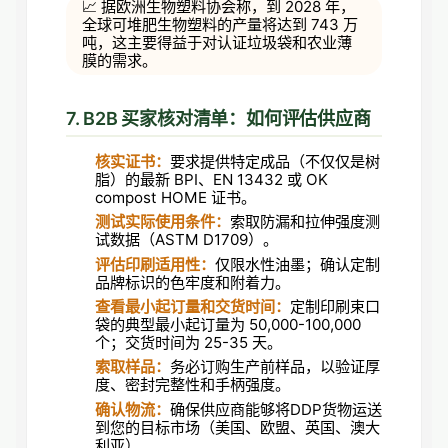
📈 据欧洲生物塑料协会称，到 2028 年，
全球可堆肥生物塑料的产量将达到 743 万
吨，这主要得益于对认证垃圾袋和农业薄
膜的需求。
7. B2B 买家核对清单：如何评估供应商
核实证书：
要求提供特定成品（不仅仅是树
脂）的最新 BPI、EN 13432 或 OK
compost HOME 证书。
测试实际使用条件：
索取防漏和拉伸强度测
试数据（ASTM D1709）。
评估印刷适用性：
仅限水性油墨；确认定制
品牌标识的色牢度和附着力。
查看最小起订量和交货时间：
定制印刷束口
袋的典型最小起订量为 50,000-100,000
个；交货时间为 25-35 天。
索取样品：
务必订购生产前样品，以验证厚
度、密封完整性和手柄强度。
确认物流：
确保供应商能够将DDP货物运送
到您的目标市场（美国、欧盟、英国、澳大
利亚）。