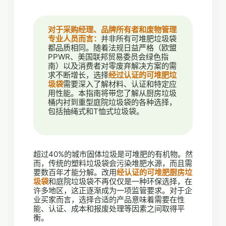
对于采购经理、品牌所有者和废物管理
专业人员而言：
并非所有可堆肥垃圾袋
都品质相同。随着法规日益严格（欧盟
PPWR、美国联邦贸易委员会绿色指
南）以及消费者对零废弃解决方案的需
求不断增长，选择
经过认证的可堆肥垃
圾袋
需要深入了解材料、认证和特定应
用性能。本指南将带您了解从厨房垃圾
桶内衬到重型庭院垃圾袋的各种选择，
包括抽绳式和T恤式垃圾袋。
超过40%的城市固体垃圾是可堆肥的有机物。然
而，传统的塑料垃圾袋会污染堆肥水源，而且需
要数百年才能分解。改用
经认证的可堆肥厨房垃
圾袋
和庭院垃圾袋不再仅仅是一种环保选择，在
许多地区，这正逐渐成为一项监管要求。对于企
业买家而言，选择合适的产品意味着需要在性
能、认证、成本和报废处理等因素之间取得平
衡。