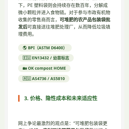
下，PE 塑料袋则会持续存在数百年，分解成
微小颗粒并进入食物链。对于参与市政有机物
收集的零售商而言，
可堆肥的农产品包装袋批
发后
可直接送往堆肥处理厂，从而降低垃圾填
埋费用。
🌎 BPI（ASTM D6400）
🇪🇺 EN13432 / 幼苗标志
🏡 OK compost HOME
🇦🇺 AS4736 / AS5810
3. 价格、隐性成本和未来适应性
网上争论最激烈的观点是：“可堆肥包装袋更