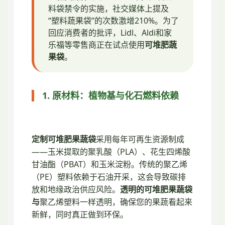
料袋禁令的实施，社交媒体上提及
“塑料蔬果袋”的次数激增210%。为了
回应消费者的批评，Lidl、Aldi和家
乐福等零售商正在试点使用
可堆肥蔬
果袋
。
1. 原材料：植物基与化石燃料依赖
定制可堆肥果蔬袋
采用每年可再生资源制成
——玉米提取的聚乳酸（PLA）、花生四烯酸
甘油酯（PBAT）和玉米淀粉。传统的聚乙烯
（PE）塑料依赖于石油开采，这会导致碳排
放和地缘政治供应风险。
透明的可堆肥果蔬袋
与
聚乙烯塑料一样透明，确保您的果蔬看起来
新鲜，同时真正做到环保。