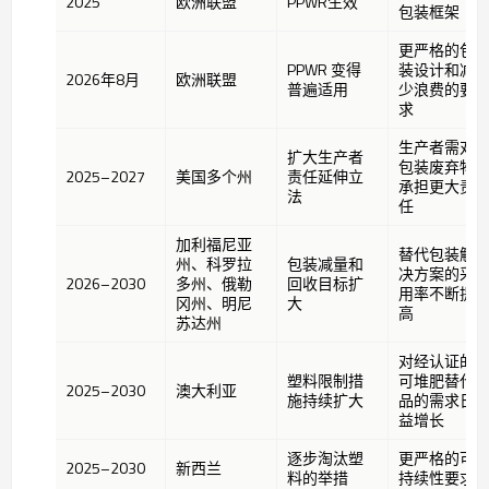
2025
欧洲联盟
PPWR生效
包装框架
更严格的包
PPWR 变得
装设计和减
2026年8月
欧洲联盟
普遍适用
少浪费的要
求
生产者需对
扩大生产者
包装废弃物
2025–2027
美国多个州
责任延伸立
承担更大责
法
任
加利福尼亚
替代包装解
州、科罗拉
包装减量和
决方案的采
2026–2030
多州、俄勒
回收目标扩
用率不断提
冈州、明尼
大
高
苏达州
对经认证的
塑料限制措
可堆肥替代
2025–2030
澳大利亚
施持续扩大
品的需求日
益增长
逐步淘汰塑
更严格的可
2025–2030
新西兰
料的举措
持续性要求