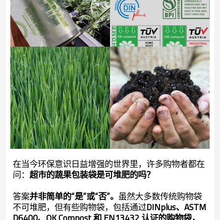
在当今环保意识日益增强的世界里，许多购物者都在
问：
超市的蔬果包装袋是可堆肥的吗？
答案
并非简单的“是”或“否”。
虽然大多数传统购物袋
不可堆肥，但有些购物袋，包括通过
DINplus、ASTM
D6400、OK Compost 和 EN13432 认证的购物袋，