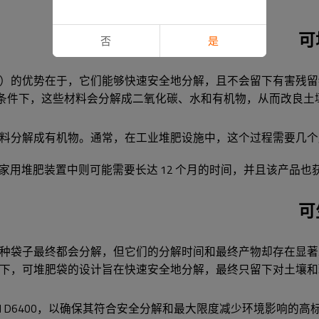
可
否
是
）的优势在于，它们能够快速安全地分解，且不会留下有害残留
肥条件下，这些材料会分解成二氧化碳、水和有机物，从而改良土
料分解成有机物。通常，在工业堆肥设施中，这个过程需要几个
在家用堆肥装置中则可能需要长达 12 个月的时间，并且该产品也
可
种袋子最终都会分解，但它们的分解时间和最终产物却存在显著
下，可堆肥袋的设计旨在快速安全地分解，最终只留下对土壤和
ASTM D6400，以确保其符合安全分解和最大限度减少环境影响