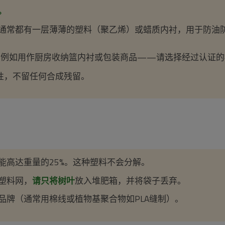
。
通常都有一层薄薄的塑料（聚乙烯）或蜡质内衬，用于防油
例如用作厨房收纳篮内衬或包装商品——请选择经过认证的
性，不留任何合成残留。
能高达重量的25%。这种塑料不会分解。
塑料网，
请只将树叶
放入堆肥箱，并将袋子丢弃。
品牌（通常用棉线或植物基聚合物如PLA缝制）。