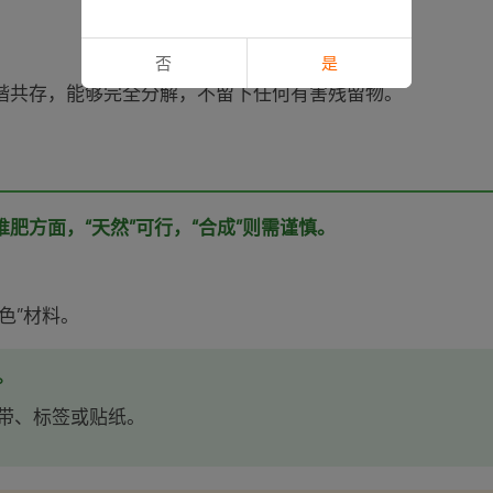
否
是
谐共存，能够完全分解，不留下任何有害残留物。
堆肥方面，“天然”可行，“合成”则需谨慎。
色”材料。
。
带、标签或贴纸。