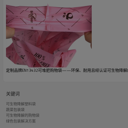
产品详细参数
可堆肥和可生物降
可持续性框架：
类型：
零浪费和可持续发
定制品牌EN13432可堆肥购物袋——环保、耐用且经认证可生物降
材料：
PLA/PBAT/
宽度/高度：
10-50厘米/10-
关键词
厚度：
0.012-0.1毫米或
可生物降解塑料袋
最多支持4种颜色（
设计印刷：
蔬菜包装袋
以提供我们设计的
可生物降解的购物袋
绿色包装解决方案
墨水类型：
水性