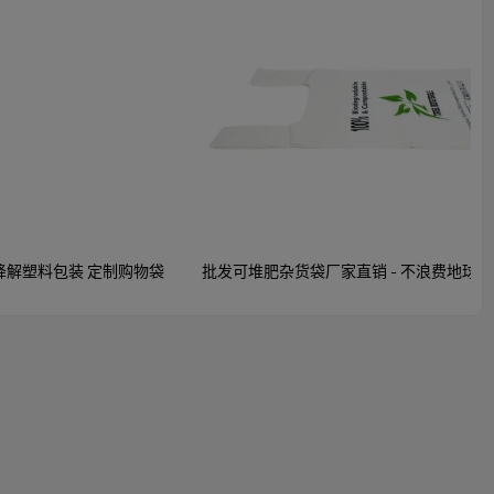
物降解塑料包装 定制购物袋
批发可堆肥杂货袋厂家直销 - 不浪费地球