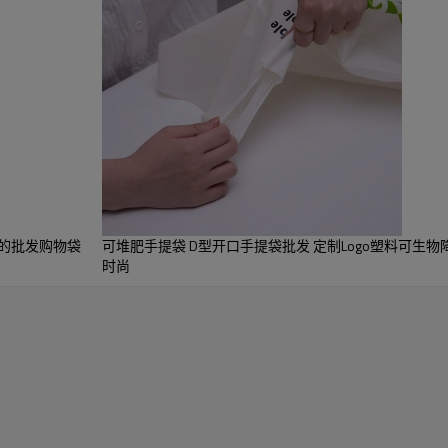
√
环保。
解
展
解的批发购物袋
可堆肥手提袋 D型开口手提袋批发 定制Logo塑料可生
玉米淀粉等。请告诉我们您的需求，我们会为您推荐合适的材料。
时尚
200厘米或可定制
定制
潘通色），接受psd、eps、pdf格式的工作文件，或者您也可
文件。让您的Logo独一无二，将您的美好愿景变为现实。