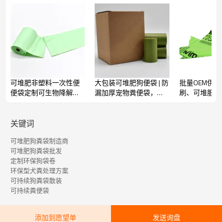
优质可堆肥
宠物粪便袋
TORISE宠物粪便袋有标准尺寸、大号尺寸、卷装和带提手三种规
格，方便携带。它们是普通聚乙烯塑料袋的绝佳替代品。TORISE
宠物粪便袋采用植物树脂和可堆肥聚合物制成。
我们提供各种尺寸的优质蔬果袋，满足您的不同需求。
特征
√
可堆肥。
可堆肥非塑料一次性便
大包装可堆肥狗便袋 | 防
批量OEM供
√
水性油墨。
便袋定制可生物降解狗
漏加厚宠物粪便袋，适
刷、可堆肥宠
√
便便袋
用于大型犬和小型犬 | 补
——多种颜
植物基。
√
充装
生物降解狗粪
环保。
关键词
可堆肥狗粪袋制造商
产品详细参数
可堆肥狗粪袋批发
定制环保狗袋卷
环保型犬粪处理方案
可持续狗粪袋散装
可堆肥和可生物降解
可持续性框架：
可持续粪便袋
类型：
零浪费和可持续发展
PLA/PBAT/玉米淀粉等。请告诉我们您的需
添加到愿望单
发送询盘
材料：