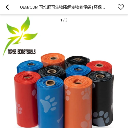
OEM/ODM 可堆肥可生物降解宠物粪便袋 | 环保香味狗便便袋卷 | 为品牌商和批发商提供可定制的环保解决方案
1
/
3