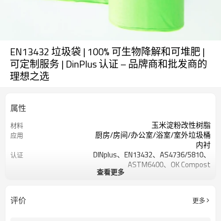
EN13432 垃圾袋 | 100% 可生物降解和可堆肥 |
可定制服务 | DinPlus 认证 – 品牌商和批发商的
理想之选
属性
玉米淀粉改性树脂
材料
厨房/房间/办公室/浴室/室外垃圾桶
应用
内衬
DINplus、EN13432、AS4736/5810、
认证
ASTM6400、OK Compost
查看更多
可堆肥和可生物降解
特征
定制
颜色、尺寸和标志
220毫米-750毫米
宽度
评价
更多
15微米-60微米
厚度