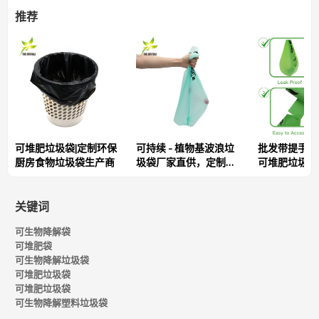
推荐
改用无污染的废物处理方法！
我们的大号
可堆肥
垃圾袋方便您丢弃可堆肥垃圾，尤其
适合盛放落叶等
有机垃圾
。它们采用
防漏
设计，
容量
大
，可以装更多垃圾而不会弄得一团糟——完美契合您
的环保生活方式。难怪它们如此畅销！
可堆肥垃圾袋|定制环保
可持续 - 植物基波浪垃
批发带提手的
选择我们的
可生物降解
垃圾袋，践行可持续发
厨房食物垃圾袋生产商
圾袋厂家直供，定制款
可堆肥垃圾袋 |
展！
式，大批量折扣
造商
关键词
可堆肥和可生物降解
可生物降解袋
我们的大号可堆肥垃圾袋在工业堆肥中只需
6 个月
即可完全生物
可堆肥袋
降解，在家中则需要
12 个月
，让环保生活变得简单便捷。
可生物降解垃圾袋
可堆肥垃圾袋
可堆肥垃圾袋
认证
可生物降解塑料垃圾袋
我们的大号可堆肥垃圾袋通过了国际标准认证，包括
DinPlus、