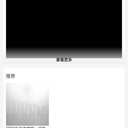
查看更多
推荐
可定制
可堆肥杯
我们的可堆肥杯旨在减少温室气体排放，将养分归还土壤，并降
低您的垃圾填埋成本。我们还可以根据您的品牌需求提供定制服
务，包括独特的设计和不同的容量。我们产品的高品质和可堆肥
特性也赢得了合作伙伴的认可。我们的产品非常适合日常使用、
聚会、办公、野餐、旅行和大型活动。