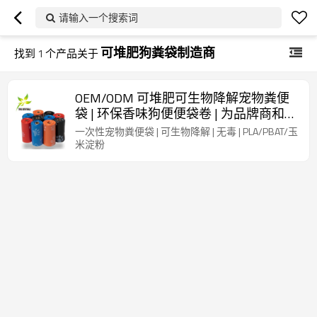
请输入一个搜索词
可堆肥狗粪袋制造商
找到
1
个产品关于
OEM/ODM 可堆肥可生物降解宠物粪便
袋 | 环保香味狗便便袋卷 | 为品牌商和批
发商提供可定制的环保解决方案
一次性宠物粪便袋 | 可生物降解 | 无毒 | PLA/PBAT/玉
米淀粉