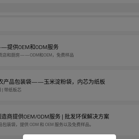
——提供OEM和ODM服务
店和厨房——ODM和OEM，免费样品
肥农产品包装袋——玉米淀粉袋，内芯为纸板
袋 | 带纸板芯
提供OEM/ODM服务 | 批发环保解决方案
袋，提供 ODM 和 OEM 服务以及免费样品。