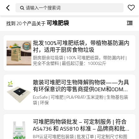
请输入一个搜索词
可堆肥袋
找到
20
个产品关于
批发100%可堆肥纸袋，带植物基防漏内
衬，适用于厨房食物垃圾
厨房厨余垃圾袋 | 100% 可堆肥纸袋，带防漏内衬 |
完全不含塑料 | 最低起订量：1000公斤
散装可堆肥可生物降解购物袋——为具
有环保意识的零售商提供OEM和ODM制
造服务，定制模切服装袋，采用玉米淀
EcoSafe | 可堆肥 | PLA/PBAT/玉米淀粉 | 生物基包装
粉制成
袋 | 环保
可堆肥购物袋批发 – 可定制服务 | 符合
AS4736 和 AS5810 标准 – 品牌商和批发
商的理想之选
BPI认证可堆肥包装袋 | 批发订单 | 可定制尺寸和图