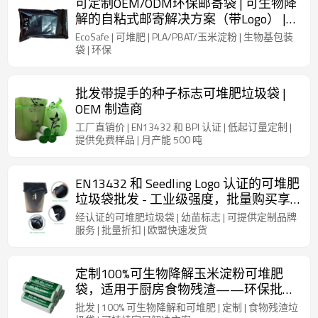
可定制OEM/ODM环保邮寄袋 | 可生物降
解的自粘式邮寄解决方案（带Logo） |
批发环保型运输用品
EcoSafe | 可堆肥 | PLA/PBAT/玉米淀粉 | 生物基包装
袋 | 环保
批发带提手的种子标志可堆肥垃圾袋 |
OEM 制造商
工厂直销价 | EN13432 和 BPI 认证 | 低起订量定制 |
提供免费样品 | 月产能 500 吨
EN13432 和 Seedling Logo 认证的可堆肥
垃圾袋批发 - 工业级强度，批量购买享
折扣
经认证的可堆肥垃圾袋 | 幼苗标志 | 可提供定制品牌
服务 | 批量折扣 | 欧盟快速发货
定制100%可生物降解玉米淀粉可堆肥
袋，适用于厨房食物残渣——环保批发
解决方案
批发 | 100% 可生物降解和可堆肥 | 定制 | 食物残渣垃