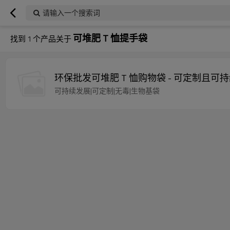
请输入一个搜索词
可堆肥 T 恤提手袋
找到
1
个产品关于
环保批发可堆肥 T 恤购物袋 - 可定制且可
可持续发展|可定制|无毒|生物基袋