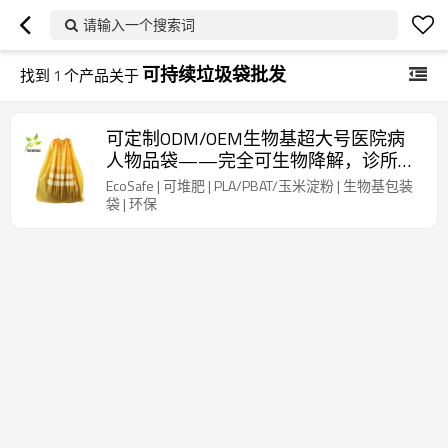
请输入一个搜索词
可持续垃圾袋批发
找到
1
个产品关于
可定制ODM/OEM生物基超大号医院病
人物品袋——完全可生物降解，诊所理
想之选，环境可持续，含认证，可按需
EcoSafe | 可堆肥 | PLA/PBAT/玉米淀粉 | 生物基包装
提供样品
袋 | 环保