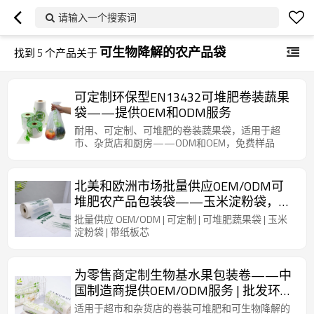
请输入一个搜索词
可生物降解的农产品袋
找到
5
个产品关于
可定制环保型EN13432可堆肥卷装蔬果
袋——提供OEM和ODM服务
耐用、可定制、可堆肥的卷装蔬果袋，适用于超
市、杂货店和厨房——ODM和OEM，免费样品
北美和欧洲市场批量供应OEM/ODM可
堆肥农产品包装袋——玉米淀粉袋，内
芯为纸板
批量供应 OEM/ODM | 可定制 | 可堆肥蔬果袋 | 玉米
淀粉袋 | 带纸板芯
为零售商定制生物基水果包装卷——中
国制造商提供OEM/ODM服务 | 批发环保
解决方案
适用于超市和杂货店的卷装可堆肥和可生物降解的