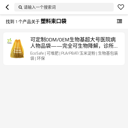
请输入一个搜索词
塑料束口袋
找到
1
个产品关于
可定制ODM/OEM生物基超大号医院病
人物品袋——完全可生物降解，诊所理
想之选，环境可持续，含认证，可按需
EcoSafe | 可堆肥 | PLA/PBAT/玉米淀粉 | 生物基包装
提供样品
袋 | 环保