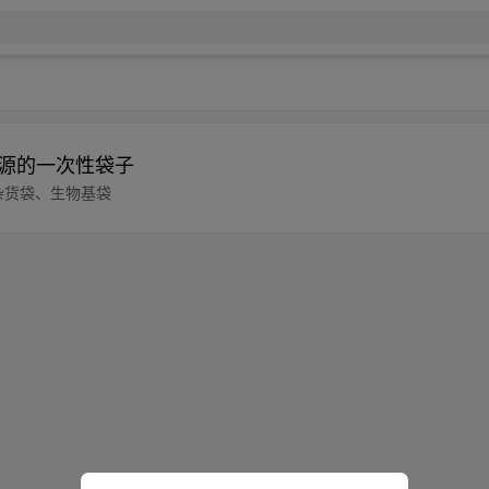
资源的一次性袋子
袋、杂货袋、生物基袋