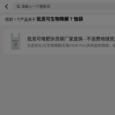
请输入一个搜索词
批发可生物降解 T 恤袋
找到
1
个产品关于
批发可堆肥杂货袋厂家直销 - 不浪费地球
生态安全 |可生物降解|无毒| PBAT PLA |多用途|购物