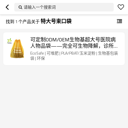
请输入一个搜索词
特大号束口袋
找到
1
个产品关于
可定制ODM/OEM生物基超大号医院病
人物品袋——完全可生物降解，诊所理
想之选，环境可持续，含认证，可按需
EcoSafe | 可堆肥 | PLA/PBAT/玉米淀粉 | 生物基包装
提供样品
袋 | 环保