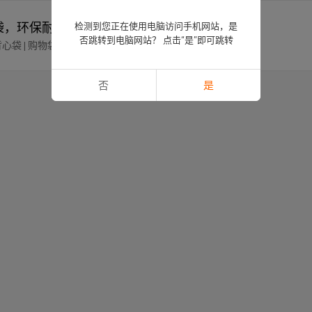
物袋，环保耐用，最小起订量：500公斤
检测到您正在使用电脑访问手机网站，是
否跳转到电脑网站？ 点击“是”即可跳转
 背心袋 | 购物袋
否
是