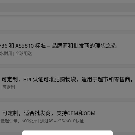
736 和 AS5810 标准 – 品牌商和批发商的理想之选
防水耐用 | 全球配送
用、可定制，BPI 认证可堆肥购物袋，适用于超市和零售商
| 可定制
耐用、可定制，适合批发商，支持OEM和ODM
低起订量：500公斤 | 通过AS 4736/5810认证