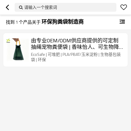
请输入一个搜索词
环保狗粪袋制造商
找到
1
个产品关于
由专业OEM/ODM供应商提供的可定制
抽绳宠物粪便袋 | 香味怡人、可生物降
解的玉米淀粉材质 | 为全球品牌提供环
EcoSafe | 可堆肥 | PLA/PBAT/玉米淀粉 | 生物基包装
保解决方案
袋 | 环保