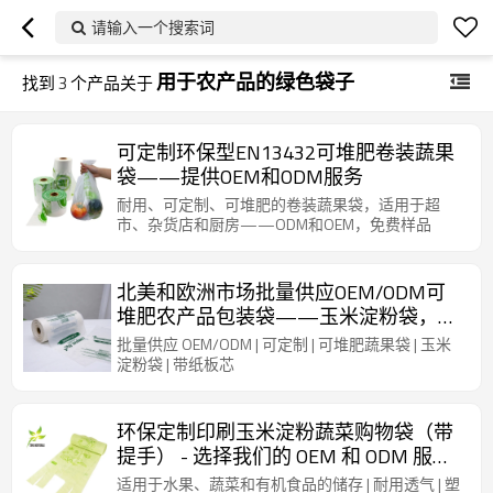
请输入一个搜索词
用于农产品的绿色袋子
找到
3
个产品关于
可定制环保型EN13432可堆肥卷装蔬果
袋——提供OEM和ODM服务
耐用、可定制、可堆肥的卷装蔬果袋，适用于超
市、杂货店和厨房——ODM和OEM，免费样品
北美和欧洲市场批量供应OEM/ODM可
堆肥农产品包装袋——玉米淀粉袋，内
芯为纸板
批量供应 OEM/ODM | 可定制 | 可堆肥蔬果袋 | 玉米
淀粉袋 | 带纸板芯
环保定制印刷玉米淀粉蔬菜购物袋（带
提手） - 选择我们的 OEM 和 ODM 服
务，践行可持续发展理念
适用于水果、蔬菜和有机食品的储存 | 耐用透气 | 塑