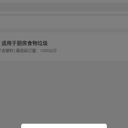
，适用于厨房食物垃圾
不含塑料 | 最低起订量：1000公斤