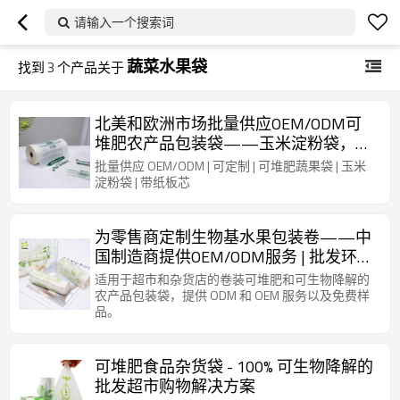
请输入一个搜索词
蔬菜水果袋
找到
3
个产品关于
北美和欧洲市场批量供应OEM/ODM可
堆肥农产品包装袋——玉米淀粉袋，内
芯为纸板
批量供应 OEM/ODM | 可定制 | 可堆肥蔬果袋 | 玉米
淀粉袋 | 带纸板芯
为零售商定制生物基水果包装卷——中
国制造商提供OEM/ODM服务 | 批发环保
解决方案
适用于超市和杂货店的卷装可堆肥和可生物降解的
农产品包装袋，提供 ODM 和 OEM 服务以及免费样
品。
可堆肥食品杂货袋 - 100% 可生物降解的
批发超市购物解决方案