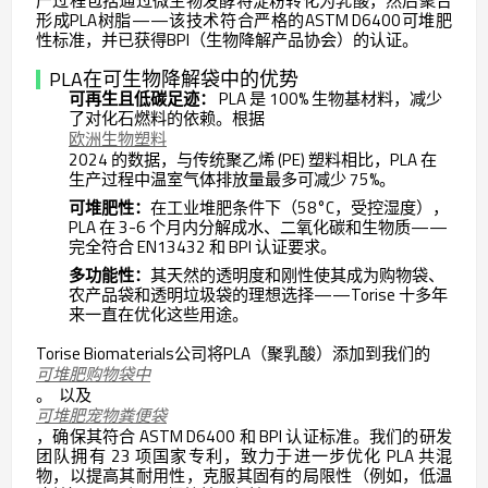
产过程包括通过微生物发酵将淀粉转化为乳酸，然后聚合
形成PLA树脂——该技术符合严格的ASTM D6400可堆肥
性标准，并已获得BPI（生物降解产品协会）的认证。
PLA在可生物降解袋中的优势
可再生且低碳足迹：
PLA 是 100% 生物基材料，减少
了对化石燃料的依赖。根据
欧洲生物塑料
2024 的数据，与传统聚乙烯 (PE) 塑料相比，PLA 在
生产过程中温室气体排放量最多可减少 75%。
可堆肥性：
在工业堆肥条件下（58°C，受控湿度），
PLA 在 3-6 个月内分解成水、二氧化碳和生物质——
完全符合 EN13432 和 BPI 认证要求。
多功能性：
其天然的透明度和刚性使其成为购物袋、
农产品袋和透明垃圾袋的理想选择——Torise 十多年
来一直在优化这些用途。
Torise Biomaterials公司将PLA（聚乳酸）添加到我们的
可堆肥购物袋中
。
以及
可堆肥宠物粪便袋
，确保其符合 ASTM D6400 和 BPI 认证标准。我们的研发
团队拥有 23 项国家专利，致力于进一步优化 PLA 共混
物，以提高其耐用性，克服其固有的局限性（例如，低温