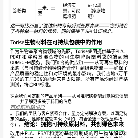
经济实
8-12周
玉米、土
淀粉类
惠，可家
（家庭堆
豆
庭堆肥
肥）
这一对比凸显了混纺织物为何受到业界青睐——它们结合
了各种单一材料的优势，同时保持了 BPI 认证标准。
Torise生物材料在可持续包装中的作用
作为生物基聚合物领域的先驱，Torise集团提供基于PLA、
PBAT和淀粉基混合物的可生物降解塑料袋的端到端
ODM/OEM服务。我们整合的供应链——从可再生原料的
采购（与可持续作物种植者合作）到绿色物流——确保了
产品质量的稳定性和对环境的最小影响。我们占地5万平
方米的工厂30%的能源来自太阳能，所有产品均经过严格
测试，符合BPI标准。
探索我们可定制的产品系列——从可堆肥购物袋到宠物粪便袋
——并了解更多关于我们的信息
可堆肥树脂供应
。
我们的团队与客户紧密合作，量身定制解决方案，以满足特
定的品牌、性能和监管需求（例如，符合欧盟一次性塑料指
结论：拥抱可持续原材料，共创绿色未来
令）。
改用由PLA、PBAT和淀粉基材料制成的可生物降解塑料