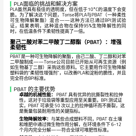
PLA面临的挑战和解决方案
PLA虽然具有极佳的透明度，但在低于10°C的温度下会变
脆。为了解决这个问题，Torise将PLA与PBAT（一种柔性
可生物降解聚酯）混合——这种方法已通过BPI测试验
证，结果表明，这种混合物在保持95%生物降解性的同
时，在低温条件下柔韧性提高了一倍。
聚己二酸对苯二甲酸丁二醇酯（PBAT）：增强
柔韧性
PBAT是一种可生物降解的聚酯，由己二酸、丁二醇和对苯
二甲酸制成——Torise公司目前已开始从可再生资源（例
如生物基丁二醇）采购这些原料。它主要用作可生物降解
塑料袋的“柔韧性增强剂”，以改善PLA和淀粉的脆性，并且
完全符合BPI标准。
PBAT 的主要优势
卓越的机械性能：
PBAT 具有优异的抗撕裂性和拉伸
性，这对于垃圾袋等重型应用至关重要。BPI 测试证
实，PBAT 可承受 50 次以上的拉伸循环而不撕裂，这
是衡量包装耐用性的关键指标。
生物降解效率：
与某些合成塑料不同，PBAT 在土壤
和堆肥中通过微生物作用分解，在环境条件下 6-12
个月内完全分解——符合全球可堆肥性标准。