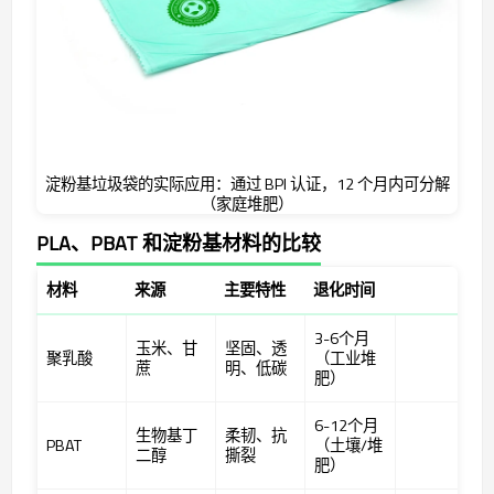
淀粉基垃圾袋的实际应用：通过 BPI 认证，12 个月内可分解
（家庭堆肥）
PLA、PBAT 和淀粉基材料的比较
材料
来源
主要特性
退化时间
3-6个月
玉米、甘
坚固、透
聚乳酸
（工业堆
蔗
明、低碳
肥）
6-12个月
生物基丁
柔韧、抗
PBAT
（土壤/堆
二醇
撕裂
肥）