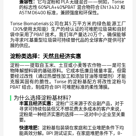
兼容性：
它与淀粉和 PLA 无缝混合——例如，Torise
的标志性 60%PLA+40%PBAT 混合物符合 EN13432 和
ASTM D6400 标准，兼顾强度和环保性。
Torise Biomaterials公司
在其5万平方米的绿色能源工厂
（30%使用太阳能）生产的经认证的可堆肥垃圾袋和自封
袋中采用了PBAT技术。我们年产量达20万个，确保能够
为寻求PE基重型垃圾袋可持续替代品的全球客户提供可扩
展的供应。
淀粉类选择：天然且经济实惠
淀粉——提取自玉米、土豆或小麦等农作物——是可生
物降解塑料袋的基础原料。它成本低廉且储量丰富，但需
要经过改性（通过热塑性加工和添加甘油等增塑剂）才能
克服其固有的脆性。Torise 的淀粉基配方将改性淀粉与
PBAT 结合，制成符合 BPI 可堆肥标准的柔性薄膜。
为什么选择淀粉基材料？
丰富且经济实惠：
淀粉广泛来源于农业副产品，对于
寻求可持续包装但又不想花费太多成本的客户来说，
淀粉是一种经济实惠的选择——这对中小企业至关重
要。
快速堆肥：
淀粉基包装袋在家庭和工业堆肥条件下均
能高效分解。BPI 测试证实，在家庭堆肥条件下，8-