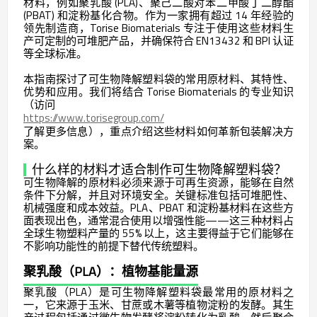
材料，例如聚乳酸 (PLA)、聚己二酸对苯二甲酸丁二醇酯
(PBAT) 和淀粉基化合物。作为一家拥有超过 14 年经验的
领先制造商，Torise Biomaterials 专注于使用这些材料生
产可定制的可堆肥产品，并确保符合 EN13432 和 BPI 认证
等全球标准。
本指南探讨了可生物降解塑料袋的常用原材料、其特性、
优势和应用。我们将结合 Torise Biomaterials 的专业知识
（访问
https://www.torisegroup.com/
了解更多信息），重点介绍这些材料如何革新包装解决方
案。
什么样的材料才适合制作可生物降解塑料袋？
可生物降解的原材料必须来源于可再生资源，能够在自然
条件下分解，并且对环境安全。关键标准包括可堆肥性、
机械强度和成本效益。PLA、PBAT 和淀粉基材料在这些方
面表现出色，通常混合使用以增强性能——这三种材料占
全球生物塑料产量的 55% 以上，这主要得益于它们能够在
不影响功能性的前提下替代传统塑料。
聚乳酸（PLA）：植物基能量源
聚乳酸（PLA）是可生物降解塑料袋最常用的原材料之
一，它来源于玉米、甘蔗或木薯等植物淀粉的发酵。其生