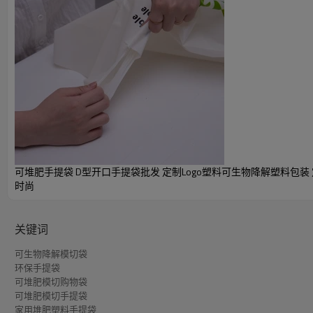
产品详细参数
目录- Torise Biomaterials
可堆肥和可生物降
可持续发展框架：
可堆肥手提袋 D型开口手提袋批发 定制Logo塑料可生物降解塑料包装
时尚
零浪费和可持续发
类型：
材料：
PLA/PBAT/
关键词
宽度/高度：
10-50cm/10-20
可生物降解模切袋
厚度：
0.012-0.1mm或定
环保手提袋
可堆肥模切购物袋
最大 4 色（Pant
可堆肥模切手提袋
设计印刷：
无二，将您的美好
家用堆肥塑料手提袋