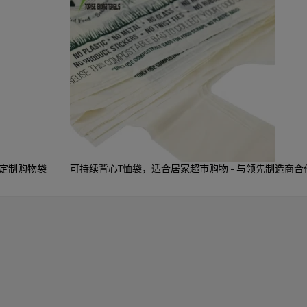
√
可重复使用的
解
 定制购物袋
可持续背心T恤袋，适合居家超市购物 - 与领先制造商合
展
玉米淀粉等。让我们了解您的需求，我们将为您推荐。
0cm或定制
制
one），接受 psd、eps、pdf 文件或由我们设计。让您的Logo独一
理想变为现实。