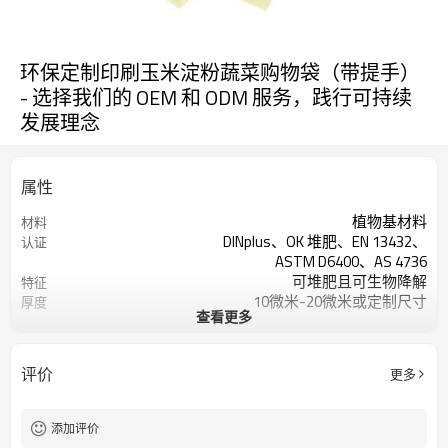
环保定制印刷玉米淀粉蔬菜购物袋（带提手）
- 选择我们的 OEM 和 ODM 服务，践行可持续
发展理念
属性
植物基材料
材料
DINplus、OK 堆肥、EN 13432、
认证
ASTM D6400、AS 4736
可堆肥且可生物降解
特征
10微米-20微米或定制尺寸
厚度
查看更多
220-500毫米或定制
宽度
超市/杂货店
推荐用途
评价
更多
添加评价