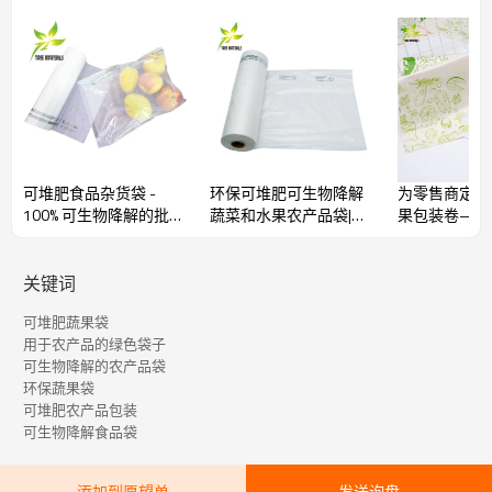
为什么要选择可堆肥的蔬果袋？
可堆肥食品杂货袋 -
环保可堆肥可生物降解
为零售商定制
100% 可生物降解的批发
蔬菜和水果农产品袋|可
果包装卷—
超市购物解决方案
定制
商提供OEM/O
批发环保解决
环保材料
关键词
我们的可堆肥蔬果袋采用
100%生物基材料
制成，这些材料来源于
非食用作物。这些材料可在家庭和工业堆肥系统中自然分解，从
可堆肥蔬果袋
而减少塑料垃圾，促进可持续发展。
用于农产品的绿色袋子
经认证可堆肥
可生物降解的农产品袋
这些袋子符合
EN13432（DIN Certco）、OK Compost、OK
环保蔬果袋
Compost HOME（TUV Austria）、ASTM D6400（BPI）、AS4736
可堆肥农产品包装
和AS5810（ABA）等国际可堆肥标准。
该认证确保它们能够完
可生物降解食品袋
全、安全地分解，不留任何有害残留物。
坚固耐用
添加到愿望单
发送询盘