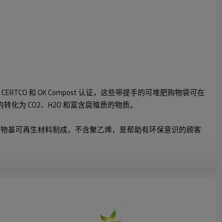
 CERTCO 和 OK Compost 认证，这些带提手的可堆肥购物袋可在
内转化为 CO2、H2O 和富含腐殖质的物质。
植物基可再生材料制成，不含聚乙烯，是帮助有环保意识的顾客
。
袋非常适合餐厅、农贸市场、杂货店和所有其他零售店使用。用户可
机物进行堆肥。