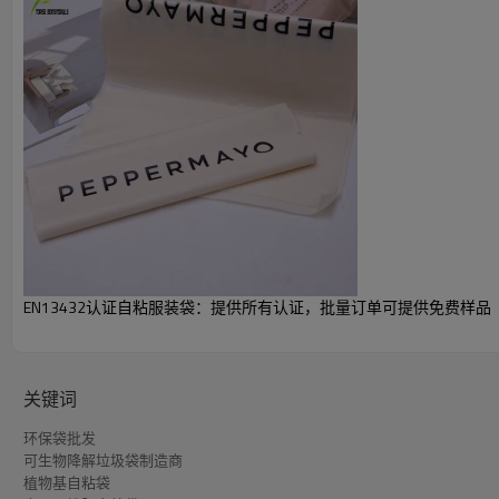
产品详细参数
可堆肥和可生物降
可持续性框架：
EN13432认证自粘服装袋：提供所有认证，批量订单可提供免费样品
类型：
零浪费和可持续发
材料：
PLA/PBAT/
宽度/高度：
10-50厘米/10-
关键词
厚度：
0.012-0.1毫米或
环保袋批发
可生物降解垃圾袋制造商
最多支持4种颜色（
植物基自粘袋
设计印刷：
们设计。让您的L