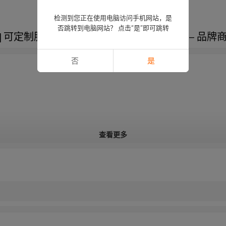
检测到您正在使用电脑访问手机网站，是
否跳转到电脑网站？ 点击“是”即可跳转
可定制服务 | 符合 AS4736 和 AS5810 标准 –
否
是
查看更多