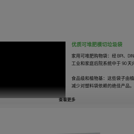
优质可堆肥模切
垃圾袋
家用可堆肥购物袋：经 BPI、DIN
工业和家庭后院系统中于 90 天
食品级和植物基：这些袋子由
减少对塑料袋依赖的绝佳产品
查看更多
多用途：Torise可堆肥垃圾
以重复使用这些垃圾袋收集有
特征