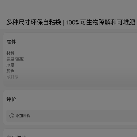
多种尺寸环保自粘袋 | 100% 可生物降解和可堆肥 | 
属性
材料
宽度/高度
厚度
颜色
塑料型
认证
评价
添加评价