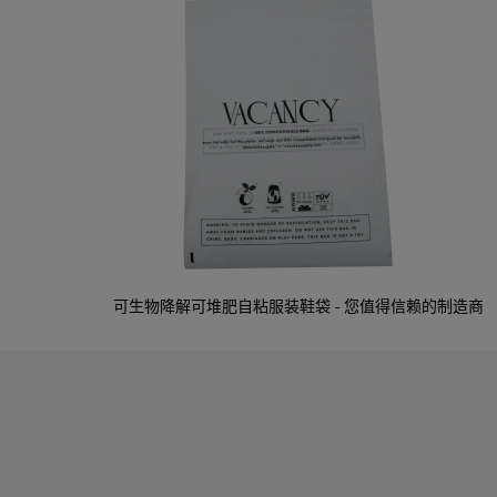
√
可堆肥。
√
水性油墨。
√
植物基。
√
环保。
解
可生物降解可堆肥自粘服装鞋袋 - 您值得信赖的制造商
展
玉米淀粉等。请告诉我们您的需求，我们会为您推荐合适的材料。
200厘米或可定制
定制
潘通色卡），接受psd、eps、pdf格式的电子稿文件，或由我
ogo独一无二，将您的美好愿景变为现实。