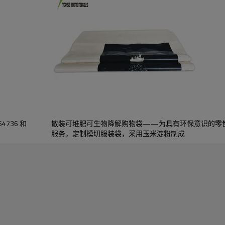
√
植物基。
√
环保。
解
展
4736 和
散装可堆肥可生物降解购物袋——为具有环保意识的零售
玉米淀粉等。请告诉我们您的需求，我们会为您推荐合适的材料。
服务，定制模切服装袋，采用玉米淀粉制成
200厘米或可定制
定制
潘通色卡），接受psd、eps、pdf格式的电子稿文件，或由我
ogo独一无二，将您的美好愿景变为现实。