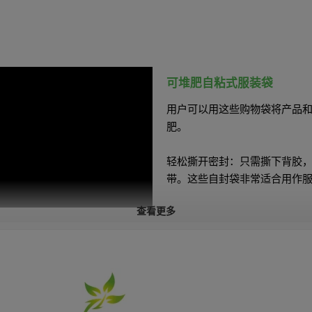
可堆肥自粘式服装袋
用户可以用这些购物袋将产品
肥。
轻松撕开密封：只需撕下背胶
带。这些自封袋非常适合用作
查看更多
耐用可靠：完美满足所有运输
特征
√
可堆肥。
√
水性油墨。