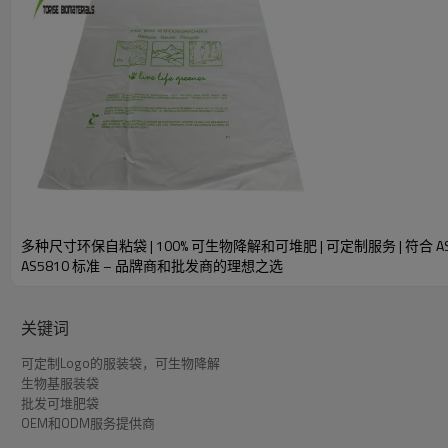
产品详细参数
可堆肥和可生物降
可持续性框架：
类型：
零浪费和可持续发
多种尺寸环保自粘袋 | 100% 可生物降解和可堆肥 | 可定制服务 | 符合 AS
材料：
PLA/PBAT/
AS5810 标准 – 品牌商和批发商的理想之选
宽度/高度：
10-50厘米/10-
关键词
厚度：
0.012-0.1毫米或
可定制Logo的服装袋，可生物降解
最多支持4种颜色（
设计印刷：
生物基服装袋
们设计。让您的L
批发可堆肥袋
OEM和ODM服务提供商
墨水类型：
水性