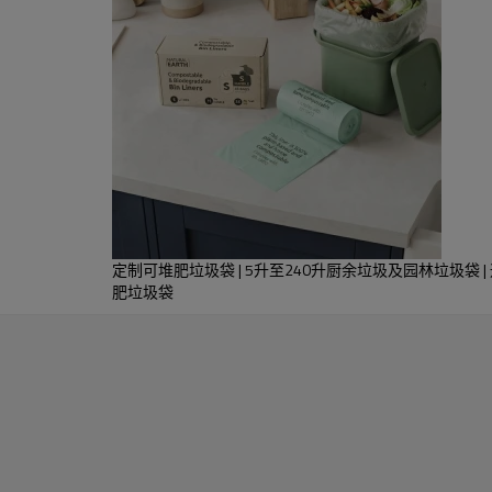
解
定制可堆肥垃圾袋 | 5升至240升厨余垃圾及园林垃圾袋 | 
肥垃圾袋
玉米淀粉等。让我们了解您的需求，我们将为您推荐。
0cm或定制
制
one），接受 psd、eps、pdf 文件或由我们设计。让您的Logo独一
理想变为现实。