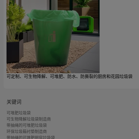
产品详细参数
产品目录- 天仁生物材料
可堆肥和可生物降
特点：
可定制、可生物降解、可堆肥、防水、防撕裂的厨房和花园垃圾袋
PLA/PBAT/
材料：
10-50cm/10-20
宽度/高度：
关键词
0.012-0.1mm或定
厚度：
可堆肥垃圾袋
最大 4 色（Pant
可生物降解垃圾袋制造商
设计印刷：
带抽绳的可堆肥垃圾袋
无二，将您的美好
环保垃圾箱衬垫制造商
水性
墨水类型：
带抽绳的可堆肥厨房垃圾袋