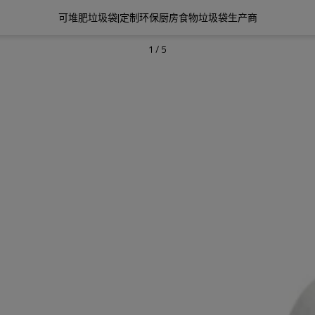
可堆肥垃圾袋|定制环保厨房食物垃圾袋生产商
1
/
5