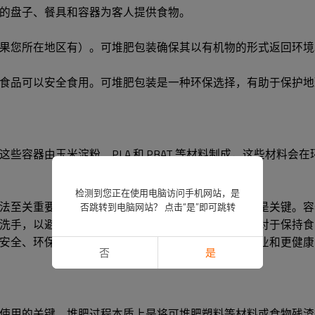
的盘子、餐具和容器为客人提供食物。
果您所在地区有）。可堆肥包装确保其以有机物的形式返回环境
食品可以安全食用。可堆肥包装是一种环保选择，有助于保护地
些容器由玉米淀粉、PLA 和 PBAT 等材料制成，这些材料
检测到您正在使用电脑访问手机网站，是
法至关重要。就像任何其他食品储存容器一样，清洁是关键。容
否跳转到电脑网站？ 点击“是”即可跳转
洗手，以避免交叉污染。了解并遵守包装上的有效期对于保持食
安全、环保的替代品，有助于实现更可持续的食品工业和更健康
否
是
使用的关键。堆肥过程本质上是将可堆肥塑料等材料或食物残渣