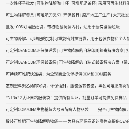
一次性杯子批发 | 可生物降解咖啡杯 | 可堆肥奶茶杯 | 采用可再生材料
可生物降解餐具 | 可堆肥刀叉勺 | 环保餐具 | 原产地工厂生产 | 大宗批发
批发100%可堆肥纸袋，带植物基防漏内衬，适用于厨房食物垃圾
可生物降解、可堆肥的定制可重复密封拉链袋，用于包装衣物和个人
可定制OEM/ODM环保快递袋 | 可生物降解的自粘印刷邮寄解决方案 |
可定制OEM/ODM环保邮寄袋 | 可生物降解的自粘式邮寄解决方案（带Lo
可持续可堆肥快递袋：为全球商业伙伴提供OEM和ODM服务
定制塑料聚乙烯邮寄袋，环保信封，服装运输包装，黑色可堆肥邮寄袋，
EN13432认证自粘服装袋：提供所有认证，批量订单可提供免费样品
可定制ODM/OEM生物基超大号医院病人物品袋——完全可生物降
散装可堆肥可生物降解购物袋——为具有环保意识的零售商提供OEM