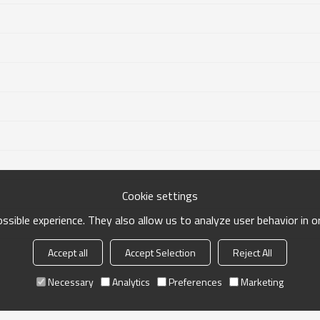
Cookie settings
sible experience. They also allow us to analyze user behavior in 
Accept all
Accept Selection
Reject All
Necessary
Analytics
Preferences
Marketing