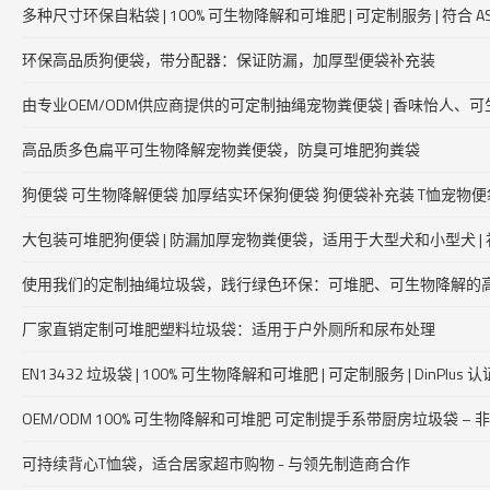
多种尺寸环保自粘袋 | 100% 可生物降解和可堆肥 | 可定制服务 | 符合 A
环保高品质狗便袋，带分配器：保证防漏，加厚型便袋补充装
由专业OEM/ODM供应商提供的可定制抽绳宠物粪便袋 | 香味怡人、
高品质多色扁平可生物降解宠物粪便袋，防臭可堆肥狗粪袋
狗便袋 可生物降解便袋 加厚结实环保狗便袋 狗便袋补充装 T恤宠物便
大包装可堆肥狗便袋 | 防漏加厚宠物粪便袋，适用于大型犬和小型犬 |
使用我们的定制抽绳垃圾袋，践行绿色环保：可堆肥、可生物降解的
厂家直销定制可堆肥塑料垃圾袋：适用于户外厕所和尿布处理
EN13432 垃圾袋 | 100% 可生物降解和可堆肥 | 可定制服务 | DinPl
OEM/ODM 100% 可生物降解和可堆肥 可定制提手系带厨房垃圾袋 
可持续背心T恤袋，适合居家超市购物 - 与领先制造商合作