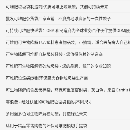
可堆肥垃圾袋制造商|优质可堆肥垃圾袋，共创可持续未来
批发可堆肥杂货袋厂家直销 - 不浪费地球资源的一次性袋子
可持续可堆肥快递袋：OEM 和制造商为全球业务合作伙伴提供ODM服
可堆肥可生物降解 PLA 塑料患者物品袋，带抽绳，适合医院病人自己
可生物降解可堆肥自粘服装鞋袋 - 您值得信赖的制造商
可堆肥可生物降解猫砂垃圾袋 - 您的品牌，我们的专业知识
可堆肥垃圾袋|定制环保厨房食物垃圾袋生产商
可生物降解的食品储存袋，环保可重复密封袋，灰白色，来自 Earth's Natural 
零浪费 - 经过认证的可堆肥垃圾袋 |提供不同尺寸
多用途多色可生物降解模切袋，打造绿色未来
适用于精品零售购物的环保可堆肥模切手提袋