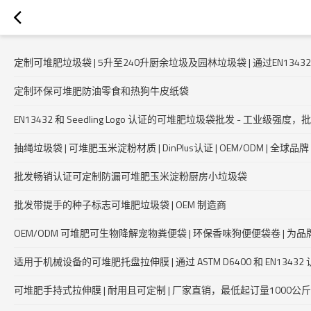
定制可堆肥垃圾袋 | 5升至240升厨余垃圾及园林垃圾袋 | 通过EN13
定制环保可堆肥防油零食和热狗牛皮纸袋
EN13432 和 Seedling Logo 认证的可堆肥垃圾袋批发 - 工业级强
抽绳垃圾袋 | 可堆肥玉米淀粉材质 | DinPlus认证 | OEM/ODM | 全球品牌
批发畅销认证可定制防漏可堆肥玉米淀粉厨房小垃圾袋
批发带提手的种子标志可堆肥垃圾袋 | OEM 制造商
OEM/ODM 可堆肥可生物降解宠物粪便袋 | 环保香味狗便便袋卷 |
适用于机械设备的可堆肥托盘拉伸膜 | 通过 ASTM D6400 和 EN13432
可堆肥手持式拉伸膜 | 耐用且可定制 | 厂家直销，最低起订量1000公