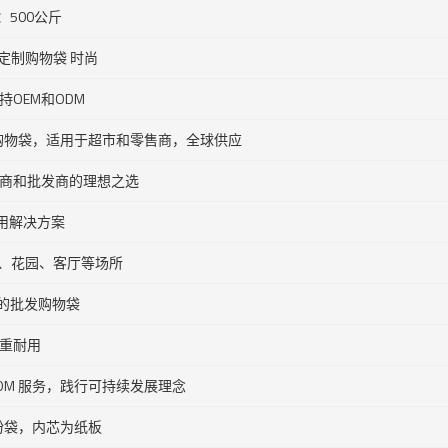
：500公斤
 定制购物袋 时尚
持OEM和ODM
堆肥购物袋，适用于超市和零售商，全球供应
– 品牌商和批发商的理想之选
耐用解决方案
房、花园、客厅等场所
解的批发购物袋
高承重耐用
ODM 服务，践行可持续发展理念
粉袋，内芯为纸板